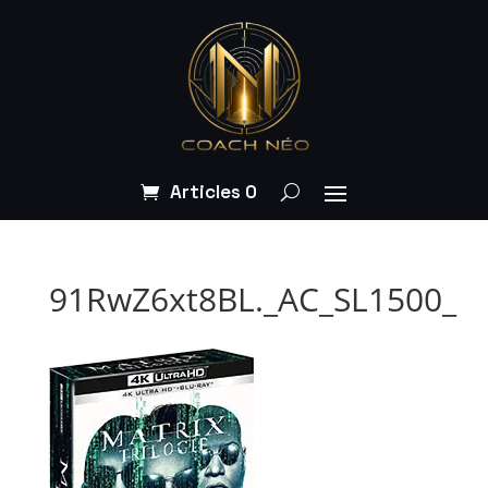
Articles 0
91RwZ6xt8BL._AC_SL1500_