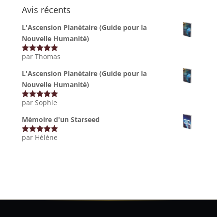
Avis récents
L'Ascension Planètaire (Guide pour la
Nouvelle Humanité)
par Thomas
Note
5
sur
5
L'Ascension Planètaire (Guide pour la
Nouvelle Humanité)
par Sophie
Note
5
sur
5
Mémoire d'un Starseed
par Hélène
Note
5
sur
5