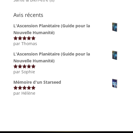
Avis récents
L'Ascension Planètaire (Guide pour la
Nouvelle Humanité)
par Thomas
Note
5
sur
5
L'Ascension Planètaire (Guide pour la
Nouvelle Humanité)
par Sophie
Note
5
sur
5
Mémoire d'un Starseed
par Hélène
Note
5
sur
5