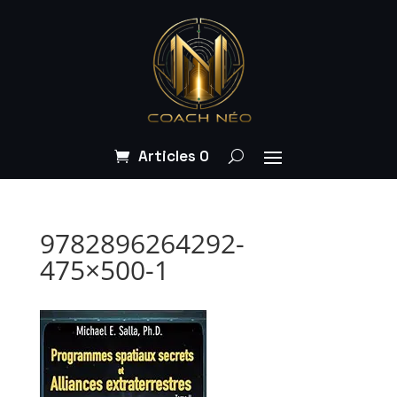
Articles 0
9782896264292-
475×500-1