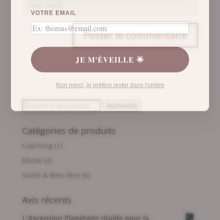
VOTRE EMAIL
JE M'ÉVEILLE 🌟
Non merci, je préfère rester dans l'ombre
Recherche
Recherche
pour :
Catégories de produits
Coaching
(1)
Ebook
(4)
Santé & Bien-être
(6)
Avis récents
L'Ascension Planètaire (Guide pour la