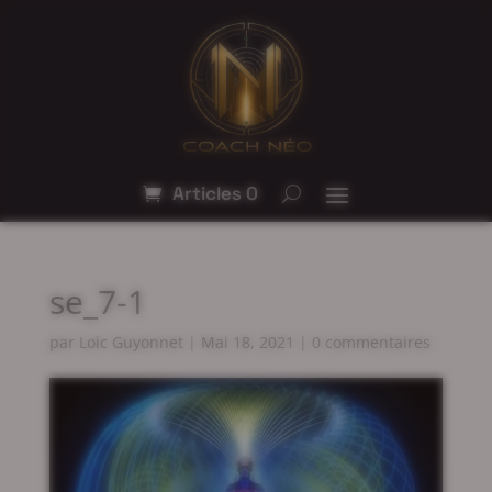
Articles 0
se_7-1
par
Loic Guyonnet
|
Mai 18, 2021
|
0 commentaires