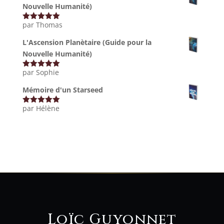
Nouvelle Humanité)
par Thomas
Note
5
sur
5
L'Ascension Planètaire (Guide pour la
Nouvelle Humanité)
par Sophie
Note
5
sur
5
Mémoire d'un Starseed
par Hélène
Note
5
sur
5
Loïc Guyonnet