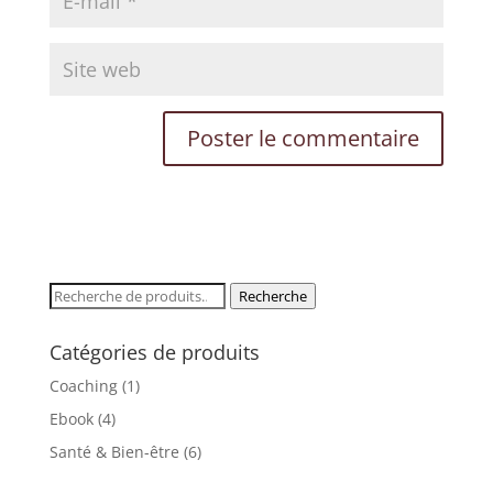
✨
Éveillez Votre Conscience
Rejoignez le cercle et recevez nos
inspirations pour votre transformation
personnelle.
VOTRE PRÉNOM
Recherche
Recherche
pour :
VOTRE EMAIL
Catégories de produits
Coaching
(1)
Ebook
(4)
JE M'ÉVEILLE 🌟
Santé & Bien-être
(6)
Non merci, je préfère rester dans l'ombre