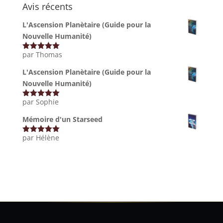
Avis récents
L'Ascension Planètaire (Guide pour la
Nouvelle Humanité)
par Thomas
Note
5
sur
5
L'Ascension Planètaire (Guide pour la
Nouvelle Humanité)
par Sophie
Note
5
sur
5
Mémoire d'un Starseed
par Hélène
Note
5
sur
5