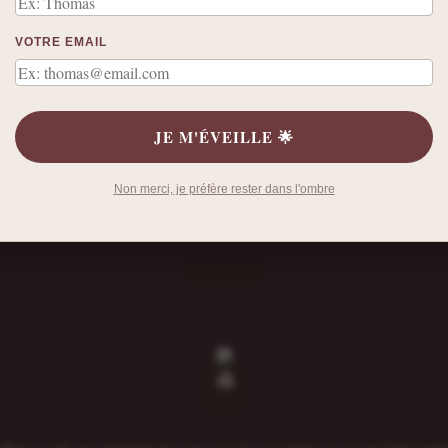
VOTRE EMAIL
𝘂𝗿
JE M'ÉVEILLE 🌟
Non merci, je préfère rester dans l'ombre