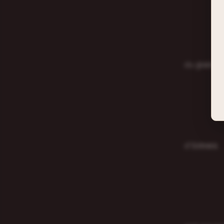
du 𝗽𝗮𝘀𝘀
d’â𝗺𝗲𝘀