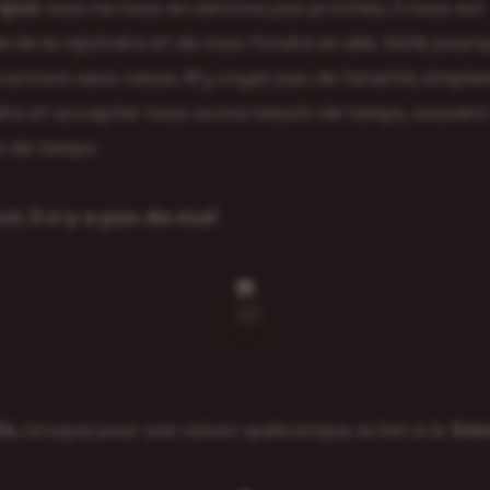
𝗻𝘁 𝗾𝘂𝗲 nous ne nous en sentons pas proches, il nous est
e de la rejoindre et de nous fondre en elle. Voilà pour
carnons sans cesse. N’y voyez pas de fatalité, simpl
re et accepter nous avons besoin de temps, souvent
 de temps.
𝘀𝗶, 𝗶𝗹 𝗻’𝘆 𝗮 𝗽𝗮𝘀 𝗱𝗲 𝗺𝗮𝗹
𝗼𝗶𝘀, lorsque pour une raison quelconque, le lien à la 𝗦𝗼𝘂