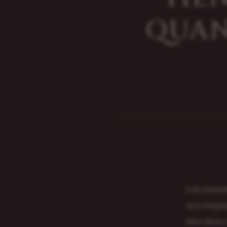
QUAN
Les passe
accompagn
des dons 