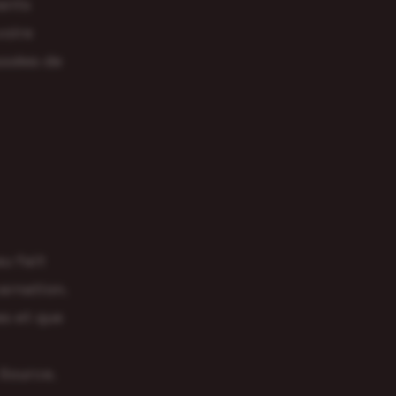
tants
voire
assées de
au fait
carnation.
mes et que
 Source.