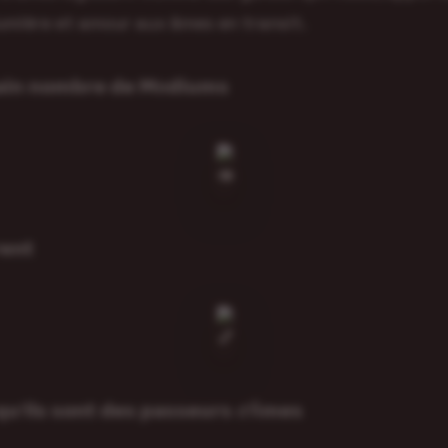
lumière et amour aux âmes en transit.
𝗮𝗶𝗻 𝗻𝗼𝗺𝗯𝗿𝗲 𝗱𝗲 𝗠é𝗱𝗶𝘂𝗺𝘀
𝗲𝗻𝘁
𝗾𝘂’𝗶𝗹𝘀 𝘀𝗼𝗻𝘁 𝗱𝗲𝘀 𝗽𝗮𝘀𝘀𝗲𝘂𝗿𝘀 d’Â𝗺𝗲𝘀