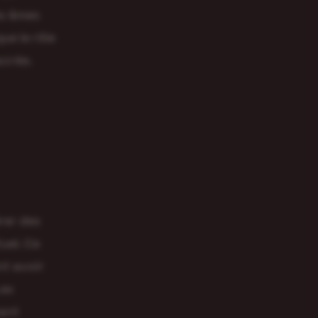
es âmes
ue le rôle
acrée.
érer des
uel. Ce
nt avoir
Les
tant