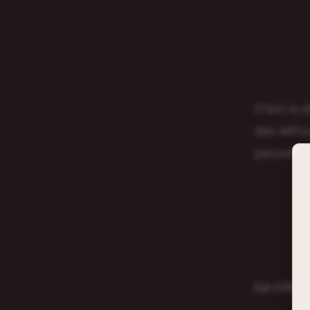
.
C’est-à-d
des défun
peuvent l
𝗟𝗲 𝗿ô𝗹𝗲