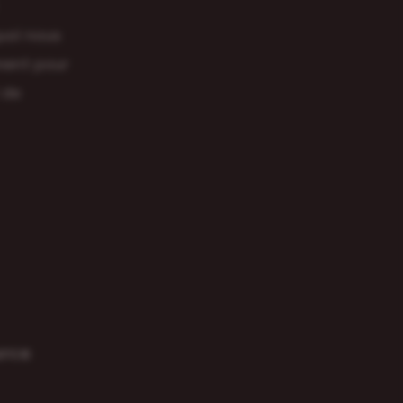
quoi nous
ement pour
 de
𝗰𝗲