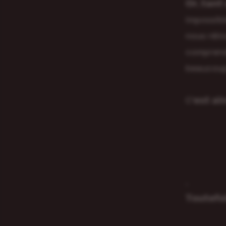
𝗢𝗿, 𝘁𝗮
impossibl
nous réin
comprend
beaucoup
C’𝗲𝘀𝘁 𝗮𝗶𝗻
.
𝗧𝗼𝘂𝘁𝗲