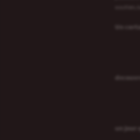
soutien, 
𝗨𝗻 𝗰𝗲𝗿𝘁
𝗱é𝗰𝗼𝘂𝘃𝗿
𝘂𝗻 𝗷𝗼𝘂𝗿 