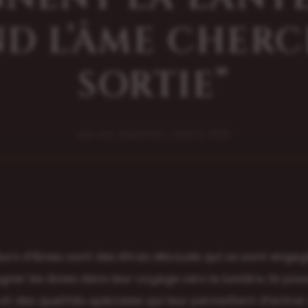
D L’ÂME CHERC
SORTIE”
par
Loic Guyonnet
|
Août 6, 2025
urs d’âmes sont des êtres dévoués qui se sont engag
er les âmes dans leur voyage vers la lumière. Ils po
et des qualités spéciales qui leur permettent d’entrer