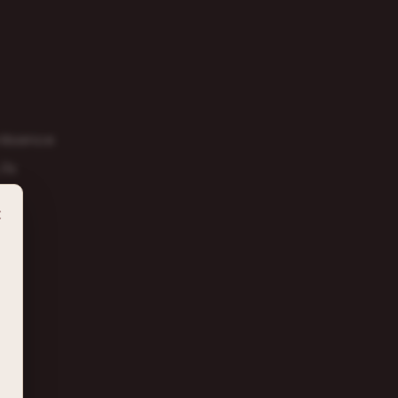
présence
ils
.
×