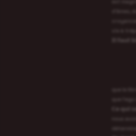
est magni
d’âmes, d
croyances
vie à tré
𝗜𝗹 𝗳𝗮𝘂𝘁 
que le li
que l’ego
𝗖𝗲 𝗾𝘂
nous avon
détermine