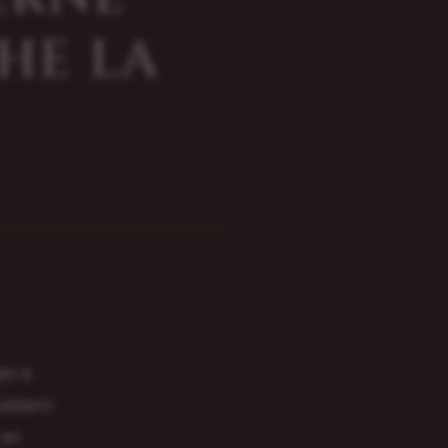
HE LA
és à
ssèdent
 en