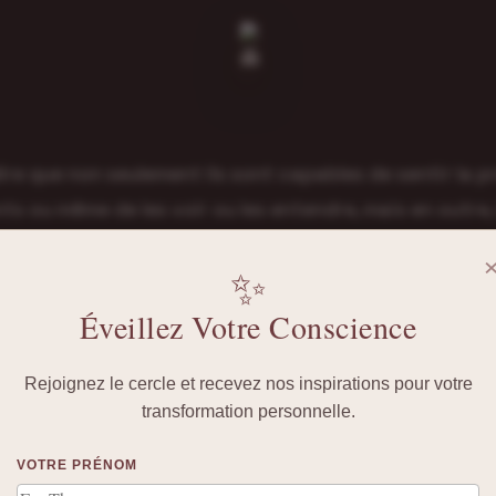
ire que non seulement ils sont capables de sentir la 
ts ou même de les voir ou les entendre, mais en outre, 
es aider à rejoindre leur véritable place dans l’au-delà
✨
Éveillez Votre Conscience
Rejoignez le cercle et recevez nos inspirations pour votre
transformation personnelle.
VOTRE PRÉNOM