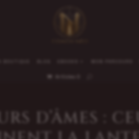
A BOUTIQUE
BLOG
EBOOKS
MON PARCOURS
Articles 0
URS D’ÂMES : C
NNENT LA LANT