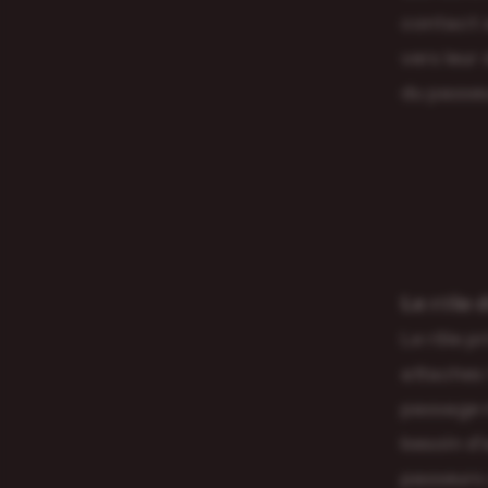
contact a
vers leur
du passeu
𝗟𝗲 𝗿ô𝗹𝗲
Le rôle p
attaches 
passage n
besoin d’
passeurs 