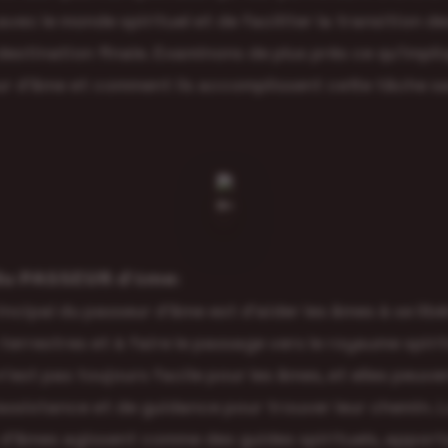
vec le monde spirituel et de faciliter la transition d
 destination finale. Examinons de plus près ce qu’impliq
r d’âme et comment ils accomplissent cette tâche s
 𝗱𝘂 𝗣𝗔𝗦𝗦𝗘𝗨𝗥 𝗱’â𝗺𝗲:
rincipal du passeur d’âme est d’aider les âmes à se lib
terrestres et à faire le passage vers le royaume spirit
’est pas toujours facile pour les âmes, et elles peuve
assistance et de guidance pour trouver leur chemin. 
d’âmes agissent comme des guides spirituels, appor