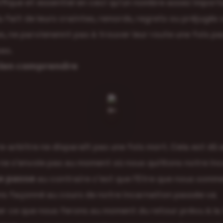
fique et essentiel en ceci qu’un nombre assez impor
u fait de leurs craintes, remords, regrets ou préjugés 
, ne parvienennt pas à trouver leur route une fois p
pas.
𝗯𝗶𝗲𝗻 𝗰𝗼𝗺𝗽𝗿𝗲𝗻𝗱𝗿𝗲
bre-arbitre ne disparaît pas une fois mort. Cela est dû 
 ne s’envole pas au moment où nous quittons notre in
 𝘀𝗲 𝗽𝗮𝘀𝘀𝗲 au contraire c’est que l’Etre que nous som
s façonné au cours de notre incarnation passée va
r ce que nous ferons au moment du retour prévu à la