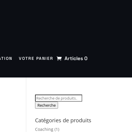
Articles 0
ATION
VOTRE PANIER
Recherche
pour :
Recherche
Catégories de produits
Coaching
(1)