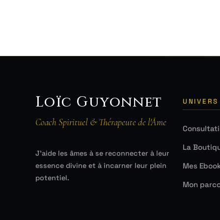
Loïc Guyonnet
UNIVERS
Coach Spirituel & Thérapeute de l'Âme
Consultat
La Boutiq
J'aide les âmes à se reconnecter à leur
Mes Eboo
essence divine et à incarner leur plein
potentiel.
Mon parco