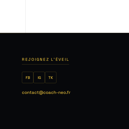
5
REJOIGNEZ L'ÉVEIL
FB
IG
TK
contact@coach-neo.fr