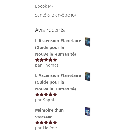
Ebook
(4)
Santé & Bien-être
(6)
Avis récents
L'Ascension Planètaire
(Guide pour la
Nouvelle Humanité)
par Thomas
Note
5
sur
5
L'Ascension Planètaire
(Guide pour la
Nouvelle Humanité)
par Sophie
Note
5
sur
5
Mémoire d'un
Starseed
par Hélène
Note
5
sur