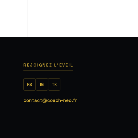
5
REJOIGNEZ L'ÉVEIL
FB
IG
TK
contact@coach-neo.fr