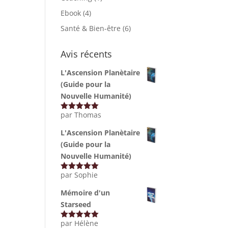
Ebook
(4)
Santé & Bien-être
(6)
Avis récents
L'Ascension Planètaire
(Guide pour la
Nouvelle Humanité)
par Thomas
Note
5
sur
5
L'Ascension Planètaire
(Guide pour la
Nouvelle Humanité)
par Sophie
Note
5
sur
5
Mémoire d'un
Starseed
par Hélène
Note
5
sur