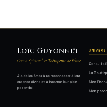
Loïc Guyonnet
UNIVERS
Coach Spirituel & Thérapeute de l'Âme
Consultat
La Boutiq
J'aide les âmes à se reconnecter à leur
Mes Eboo
essence divine et à incarner leur plein
potentiel.
Mon parco