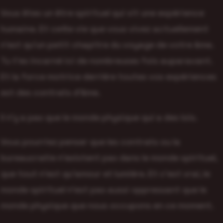
Vous êtes un être spirituel qui vit une expérience
humaine. Et cette vie que vous vivez actuellement
n’est qu’un petit chapitre du voyage de votre âme.
Tu t’es incarné ici de nombreuses fois auparavant.
Et la force motrice derrière toutes vos expériences
est des contrats d’âme.
Il n’y a pas que le monde physique qui a des lois.
Vous pourriez penser que les contrats ou la
bureaucratie n’existent pas dans le monde spirituel,
que tout n’est qu’amour et lumière. Et c’est vrai, le
monde spirituel n’est pas aussi oppressant que le
monde physique que nous occupons en ce moment.