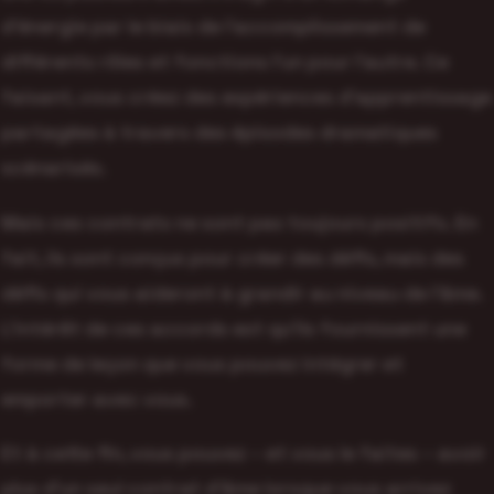
d’énergie par le biais de l’accomplissement de
différents rôles et fonctions l’un pour l’autre. Ce
faisant, vous créez des expériences d’apprentissage
partagées à travers des épisodes dramatiques
scénarisés.
Mais ces contrats ne sont pas toujours positifs. En
fait, ils sont conçus pour créer des défis, mais des
défis qui vous aideront à grandir au niveau de l’âme.
L’intérêt de ces accords est qu’ils fournissent une
forme de leçon que vous pouvez intégrer et
emporter avec vous.
Et à cette fin, vous pouvez – et vous le faites – avoir
plus d’un seul contrat d’âme lorsque vous arrivez