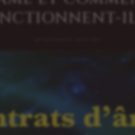
NCTIONNENT-IL
par
Loic Guyonnet
|
Avr 25, 2021