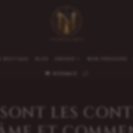
A BOUTIQUE
BLOG
EBOOKS
MON PARCOURS
Articles 0
SONT LES CON
’ÂME ET COMME