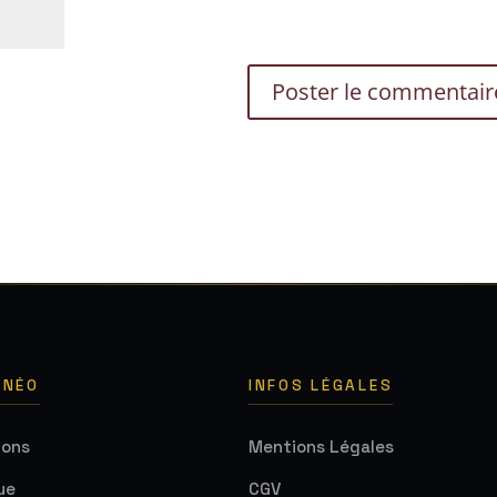
 NÉO
INFOS LÉGALES
ions
Mentions Légales
ue
CGV