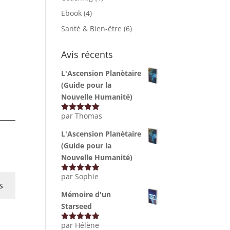
Ebook
(4)
Santé & Bien-être
(6)
Avis récents
L'Ascension Planètaire
(Guide pour la
Nouvelle Humanité)
par Thomas
Note
5
sur
5
L'Ascension Planètaire
(Guide pour la
Nouvelle Humanité)
par Sophie
Note
5
sur
s
5
Mémoire d'un
Starseed
par Hélène
Note
5
sur