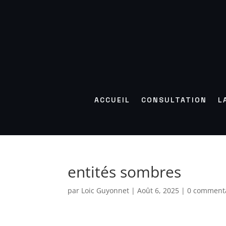
ACCUEIL
CONSULTATION
L
entités sombres
par
Loic Guyonnet
|
Août 6, 2025
|
0 comment