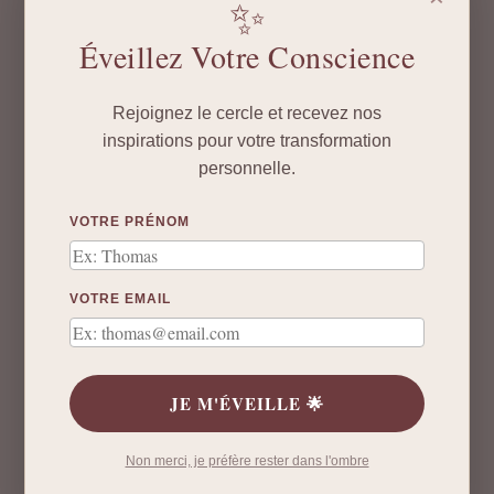
✨
Éveillez Votre Conscience
Rejoignez le cercle et recevez nos
inspirations pour votre transformation
personnelle.
VOTRE PRÉNOM
Recherche
Recherche
VOTRE EMAIL
pour :
Catégories de produits
Coaching
(1)
JE M'ÉVEILLE 🌟
Ebook
(4)
Santé & Bien-être
(6)
Non merci, je préfère rester dans l'ombre