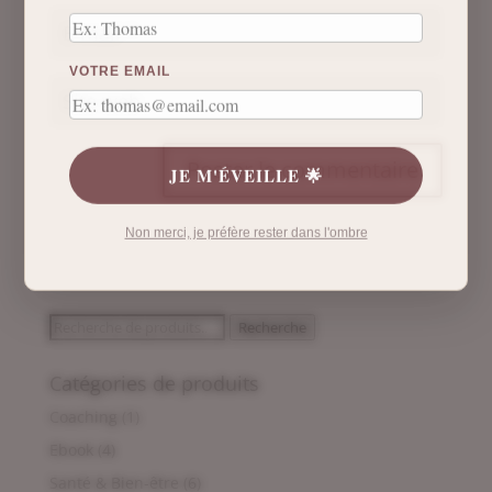
VOTRE EMAIL
JE M'ÉVEILLE 🌟
Non merci, je préfère rester dans l'ombre
Recherche
Recherche
pour :
Catégories de produits
Coaching
(1)
Ebook
(4)
Santé & Bien-être
(6)