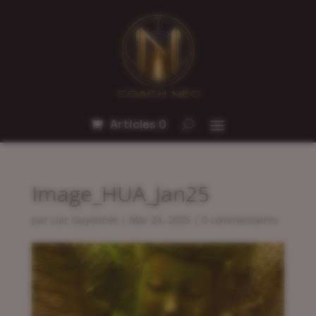
Articles 0
Image_HUA_Jan25
par
Loic Guyonnet
|
Mar 24, 2025
|
0 commentaires