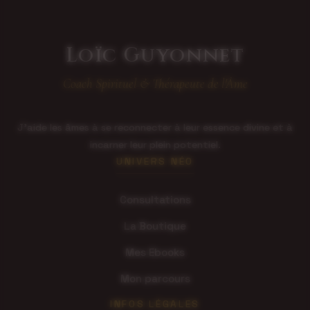
Loïc Guyonnet
Coach Spirituel & Thérapeute de l'Âme
J'aide les âmes à se reconnecter à leur essence divine et à
incarner leur plein potentiel.
UNIVERS NÉO
Consultations
La Boutique
Mes Ebooks
Mon parcours
INFOS LÉGALES