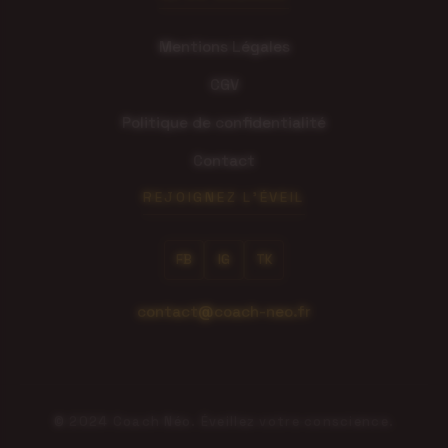
Mentions Légales
CGV
Politique de confidentialité
Contact
REJOIGNEZ L'ÉVEIL
FB
IG
TK
contact@coach-neo.fr
© 2024 Coach Néo. Éveillez votre conscience.