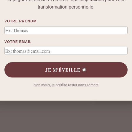
pour
transformation personnelle.
augm
ou
VOTRE PRÉNOM
dimin
le
volum
VOTRE EMAIL
JE M'ÉVEILLE 🌟
email.
Non merci, je préfère rester dans l'ombre
Abonnez-vou