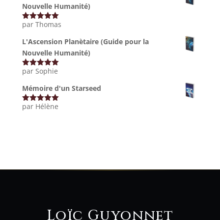
Nouvelle Humanité)
par Thomas
Note
5
sur
5
L'Ascension Planètaire (Guide pour la
Nouvelle Humanité)
par Sophie
Note
5
sur
5
Mémoire d'un Starseed
par Hélène
Note
5
sur
5
Loïc Guyonnet