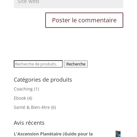
✨
Éveillez Votre Conscience
Rejoignez le cercle et recevez nos
inspirations pour votre transformation
personnelle.
VOTRE PRÉNOM
Recherche
Recherche
pour :
Catégories de produits
VOTRE EMAIL
Coaching
(1)
Ebook
(4)
Santé & Bien-être
(6)
JE M'ÉVEILLE 🌟
Avis récents
Non merci, je préfère rester dans l'ombre
L'Ascension Planètaire (Guide pour la