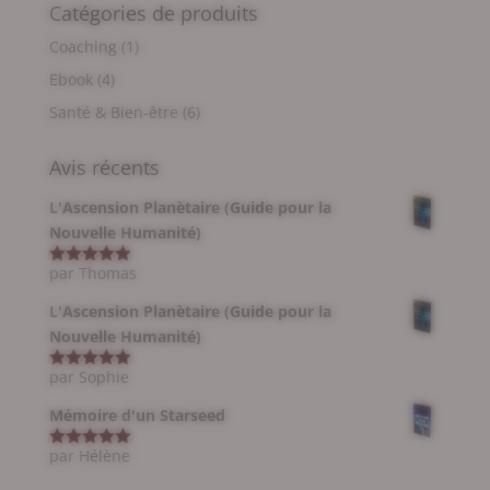
Catégories de produits
Coaching
(1)
Ebook
(4)
Santé & Bien-être
(6)
Avis récents
L'Ascension Planètaire (Guide pour la
Nouvelle Humanité)
par Thomas
Note
5
sur
5
L'Ascension Planètaire (Guide pour la
Nouvelle Humanité)
par Sophie
Note
5
sur
5
Mémoire d'un Starseed
par Hélène
Note
5
sur
5