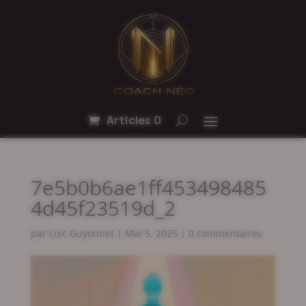
Articles 0
7e5b0b6ae1ff453498485
4d45f23519d_2
par
Loic Guyonnet
|
Mai 5, 2025
|
0 commentaires