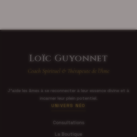
Loïc Guyonnet
Coach Spirituel & Thérapeute de l'Âme
J'aide les âmes à se reconnecter à leur essence divine et à
incarner leur plein potentiel.
UNIVERS NÉO
Consultations
La Boutique