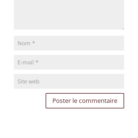
inspirations pour votre transformation
personnelle.
VOTRE PRÉNOM
VOTRE EMAIL
JE M'ÉVEILLE 🌟
Non merci, je préfère rester dans l'ombre