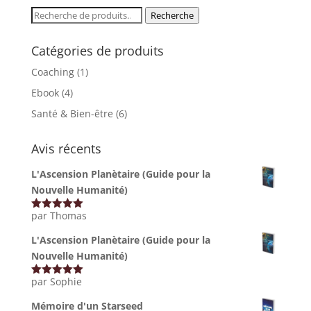
Recherche
Recherche
pour :
Catégories de produits
Coaching
(1)
Ebook
(4)
Santé & Bien-être
(6)
Avis récents
L'Ascension Planètaire (Guide pour la
Nouvelle Humanité)
par Thomas
Note
5
sur
5
L'Ascension Planètaire (Guide pour la
Nouvelle Humanité)
par Sophie
Note
5
sur
5
Mémoire d'un Starseed