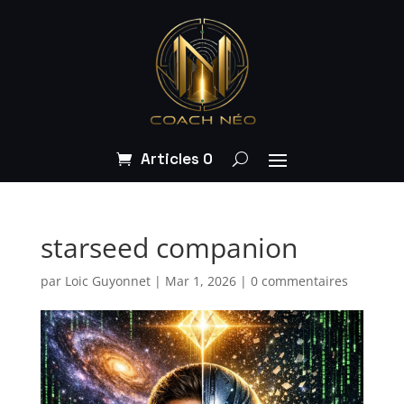
Articles 0
starseed companion
par
Loic Guyonnet
|
Mar 1, 2026
|
0 commentaires