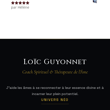
par Hélène
Note
5
sur
5
Loïc Guyonnet
Coach Spirituel & Thérapeute de l'Âme
J'aide les âmes à se reconnecter à leur essence divine et à
incarner leur plein potentiel.
UNIVERS NÉO