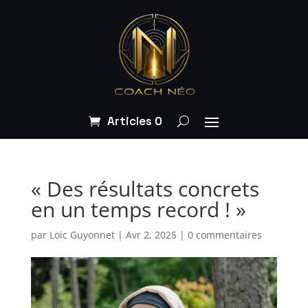
Articles 0
« Des résultats concrets
en un temps record ! »
par
Loic Guyonnet
|
Avr 2, 2025
|
0 commentaires