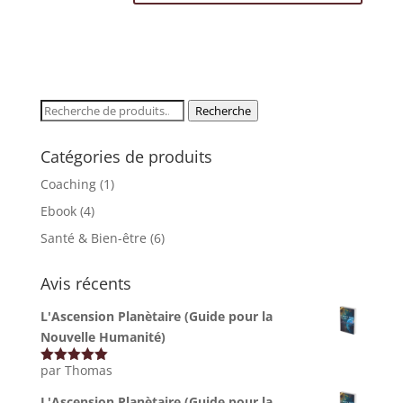
Recherche
Recherche
pour :
Catégories de produits
Coaching
(1)
Ebook
(4)
Santé & Bien-être
(6)
Avis récents
L'Ascension Planètaire (Guide pour la
Nouvelle Humanité)
par Thomas
Note
5
sur
5
L'Ascension Planètaire (Guide pour la