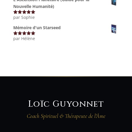
Nouvelle Humanité)
par Sophie
Note
5
sur
5
Mémoire d'un Starseed
par Hélène
Note
5
sur
5
Loïc Guyonnet
Coach Spirituel & Thérapeute de l'Âme