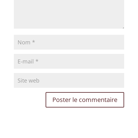
inspirations pour votre transformation
personnelle.
VOTRE PRÉNOM
VOTRE EMAIL
JE M'ÉVEILLE 🌟
Non merci, je préfère rester dans l'ombre