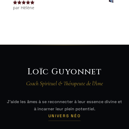
par Hélène
Note
5
sur
5
Loïc Guyonnet
Coach Spirituel & Thérapeute de l'Âme
J'aide les âmes à se reconnecter à leur essence divine et
à incarner leur plein potentiel.
UNIVERS NÉO