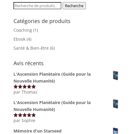
Recherche
Recherche
pour :
Catégories de produits
Coaching
(1)
Ebook
(4)
Santé & Bien-être
(6)
Avis récents
L'Ascension Planètaire (Guide pour la
Nouvelle Humanité)
par Thomas
Note
5
sur
5
L'Ascension Planètaire (Guide pour la
Nouvelle Humanité)
par Sophie
Note
5
sur
5
Mémoire d'un Starseed