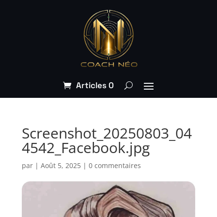
Articles 0
Screenshot_20250803_04
4542_Facebook.jpg
par
|
Août 5, 2025
|
0 commentaires