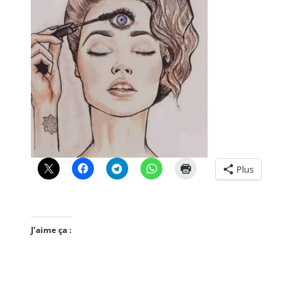
Plus
J’aime ça :