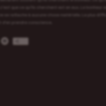
 c’est que ce qu’ils cherchent est en eux. Le bonheur e
ne se rattache à aucune chose matérielle. Le plus diffic
 d’en prendre conscience.
Plus