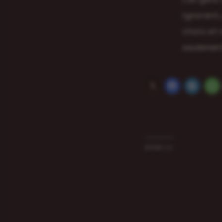
ignorent,
choix et 
seulement
J’aime ça :