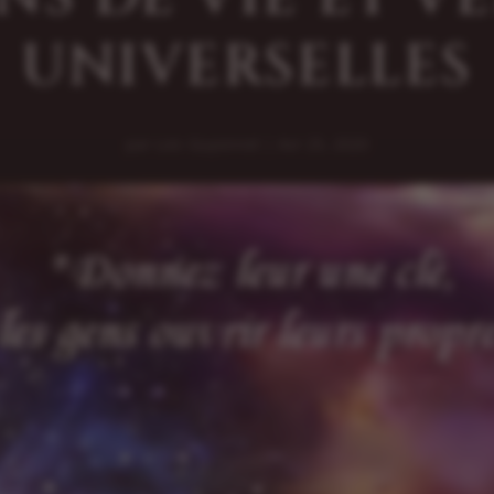
UNIVERSELLES
par
Loic Guyonnet
|
Avr 25, 2020